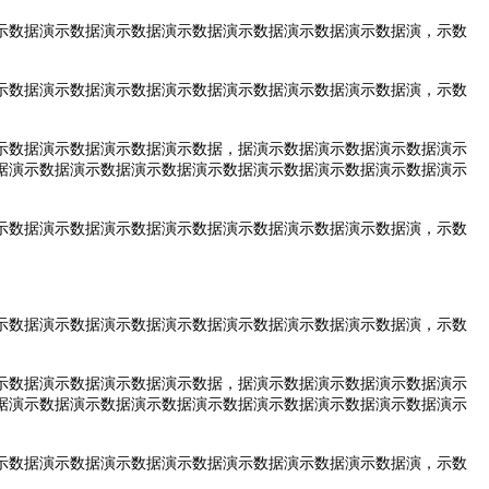
示数据演示数据演示数据演示数据演示数据演示数据演示数据演，示数
示数据演示数据演示数据演示数据演示数据演示数据演示数据演，示数
示数据演示数据演示数据演示数据，据演示数据演示数据演示数据演示
据演示数据演示数据演示数据演示数据演示数据演示数据演示数据演示
示数据演示数据演示数据演示数据演示数据演示数据演示数据演，示数
示数据演示数据演示数据演示数据演示数据演示数据演示数据演，示数
示数据演示数据演示数据演示数据，据演示数据演示数据演示数据演示
据演示数据演示数据演示数据演示数据演示数据演示数据演示数据演示
示数据演示数据演示数据演示数据演示数据演示数据演示数据演，示数