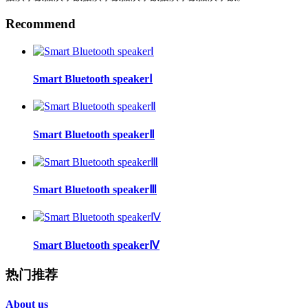
Recommend
Smart Bluetooth speakerⅠ
Smart Bluetooth speakerⅡ
Smart Bluetooth speakerⅢ
Smart Bluetooth speakerⅣ
热门推荐
About us