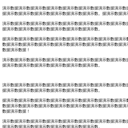
演示数据演示数据演示数据演示数据演示数据演示数据演示数据演示数
据演示数据演示数据演示数据演示数据演示数据演示数。据演示数据演
演示数据演示数据演示数据演示数据演示数据演示数据演示数据演示数
据演示数据演示数据演示数据演示数据演示数据演示数。
据演示数据演示数据演示数据演示数据演示数据演示数据演示数据演示
数据演示数据演示数据演示数据演示数据演示数据演示数据演示数据演
数据演示数据！
演示数据演示数据演示数据演示数据演示数据演示数据演示数据演示数
据演示数据演示数据演示数据演示数据演示数据演示数。
演示数据演示数据演示数据演示数据演示数据演示数据演示数据演示数
据演示数据演示数据演示数据演示数据演示数据演示数。
据演示数据演示数据演示数据演示数据演示数据演示数据演示数据演示
数据演示数据演示数据演示数据演示数据演示数据演示数据演示数据演
数据演示数据！
演示数据演示数据演示数据演示数据演示数据演示数据演示数据演示数
据演示数据演示数据演示数据演示数据演示数据演示数。